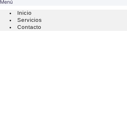
Menú
Inicio
Servicios
Contacto
Sobre nosotros
Cementos Especiales
Nos especializamos en proporcionar insumos de
construcción de alta calidad. Ofrecemos una amplia gama
de cementos, morteros y aditivos diseñados para satisfacer
las necesidades de los proyectos más exigentes. Con
nuestro compromiso con la excelencia y el servicio al
cliente, ayudamos a llevar tus proyectos al siguiente nivel.